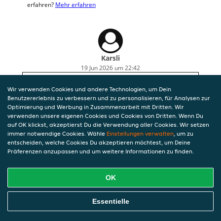
erfahren?
Mehr erfahren
Karsli
19 Jun 2026 um 22:42
Meine Pizza war weder American Style noch war
Wir verwenden Cookies und andere Technologien, um Dein
in der Pizza Knoblauch drin. Einfach umsonst 8€
Benutzererlebnis zu verbessern und zu personalisieren, für Analysen zur
mehr ausgegeben. Der Pizzateig war an einigen
Optimierung und Werbung in Zusammenarbeit mit Dritten. Wir
Stellen noch überhaupt nicht durch. Smart Pizza
verwenden unsere eigenen Cookies und Cookies von Dritten. Wenn Du
ist für mich durch
auf OK klickst, akzeptierst Du die Verwendung aller Cookies. Wir setzen
immer notwendige Cookies. Wähle
Einstellungen verwalten
, um zu
entscheiden, welche Cookies Du akzeptieren möchtest, um Deine
Präferenzen anzupassen und um weitere Informationen zu finden.
OK
Essentielle